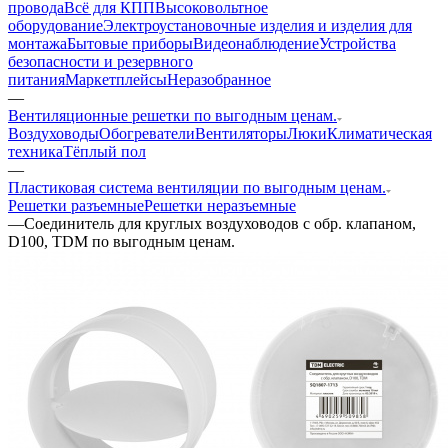
провода
Всё для КПП
Высоковольтное
оборудование
Электроустановочные изделия и изделия для
монтажа
Бытовые приборы
Видеонаблюдение
Устройства
безопасности и резервного
питания
Маркетплейсы
Неразобранное
—
Вентиляционные решетки по выгодным ценам.
Воздуховоды
Обогреватели
Вентиляторы
Люки
Климатическая
техника
Тёплый пол
—
Пластиковая система вентиляции по выгодным ценам.
Решетки разъемные
Решетки неразъемные
—
Соединитель для круглых воздуховодов с обр. клапаном,
D100, TDM по выгодным ценам.