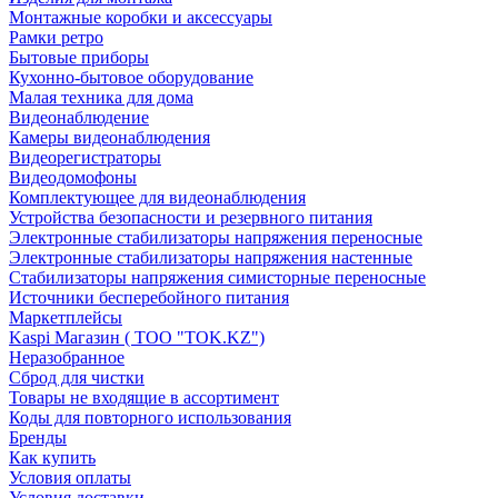
Монтажные коробки и аксессуары
Рамки ретро
Бытовые приборы
Кухонно-бытовое оборудование
Малая техника для дома
Видеонаблюдение
Камеры видеонаблюдения
Видеорегистраторы
Видеодомофоны
Комплектующее для видеонаблюдения
Устройства безопасности и резервного питания
Электронные стабилизаторы напряжения переносные
Электронные стабилизаторы напряжения настенные
Стабилизаторы напряжения симисторные переносные
Источники бесперебойного питания
Маркетплейсы
Kaspi Магазин ( ТОО "TOK.KZ")
Неразобранное
Сброд для чистки
Товары не входящие в ассортимент
Коды для повторного использования
Бренды
Как купить
Условия оплаты
Условия доставки