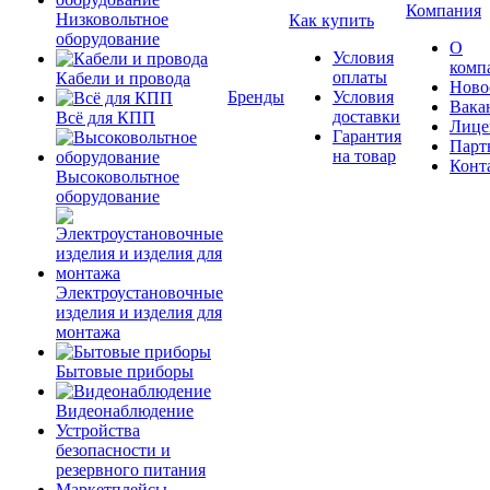
Компания
Низковольтное
Как купить
оборудование
О
Условия
комп
оплаты
Кабели и провода
Ново
Бренды
Условия
Вака
доставки
Всё для КПП
Лице
Гарантия
Парт
на товар
Конт
Высоковольтное
оборудование
Электроустановочные
изделия и изделия для
монтажа
Бытовые приборы
Видеонаблюдение
Устройства
безопасности и
резервного питания
Маркетплейсы