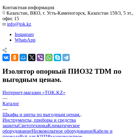
Контактная информация
Казахстан, ВКО, г. Усть-Каменогорск, Казахстан 159/3, 5 эт.,
офис 15
info@tok.kz
Instagram
WhatsApp
Изолятор опорный ПИО32 TDM по
выгодным ценам.
Интернет-магазин «TOK.KZ»
—
Каталог
—
Шкафы и щиты по выгодным ценам.
Инструменты, приборы и средства
защиты
Светотехника
Климатическое
оборудование
Низковольтное оборудование
Кабели и
провода
Всё для КПП
Высоковольтное