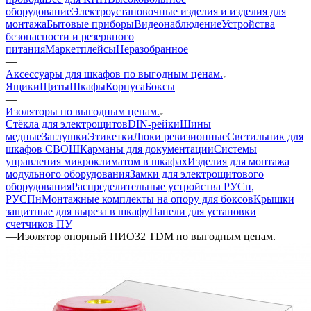
оборудование
Электроустановочные изделия и изделия для
монтажа
Бытовые приборы
Видеонаблюдение
Устройства
безопасности и резервного
питания
Маркетплейсы
Неразобранное
—
Аксессуары для шкафов по выгодным ценам.
Ящики
Щиты
Шкафы
Корпуса
Боксы
—
Изоляторы по выгодным ценам.
Стёкла для электрощитов
DIN-рейки
Шины
медные
Заглушки
Этикетки
Люки ревизионные
Светильник для
шкафов СВОШ
Карманы для документации
Системы
управления микроклиматом в шкафах
Изделия для монтажа
модульного оборудования
Замки для электрощитового
оборудования
Распределительные устройства РУСп,
РУСПн
Монтажные комплекты на опору для боксов
Крышки
защитные для выреза в шкафу
Панели для установки
счетчиков ПУ
—
Изолятор опорный ПИО32 TDM по выгодным ценам.