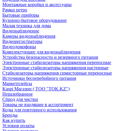
Монтажные коробки и аксессуары
Рамки ретро
Бытовые приборы
Кухонно-бытовое оборудование
Малая техника для дома
Видеонаблюдение
Камеры видеонаблюдения
Видеорегистраторы
Видеодомофоны
Комплектующее для видеонаблюдения
Устройства безопасности и резервного питания
Электронные стабилизаторы напряжения переносные
Электронные стабилизаторы напряжения настенные
Стабилизаторы напряжения симисторные переносные
Источники бесперебойного питания
Маркетплейсы
Kaspi Магазин ( ТОО "TOK.KZ")
Неразобранное
Сброд для чистки
Товары не входящие в ассортимент
Коды для повторного использования
Бренды
Как купить
Условия оплаты
Условия доставки