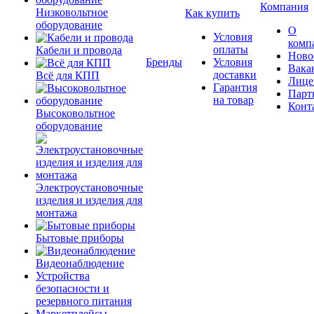
Компания
Низковольтное
Как купить
оборудование
О
Условия
комп
оплаты
Кабели и провода
Ново
Бренды
Условия
Вака
доставки
Всё для КПП
Лице
Гарантия
Парт
на товар
Конт
Высоковольтное
оборудование
Электроустановочные
изделия и изделия для
монтажа
Бытовые приборы
Видеонаблюдение
Устройства
безопасности и
резервного питания
Маркетплейсы