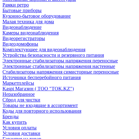
Рамки ретро
Бытовые приборы
Кухонно-бытовое оборудование
Малая техника для дома
Видеонаблюдение
Камеры видеонаблюдения
Видеорегистраторы
Видеодомофоны
Комплектующее для видеонаблюдения
Устройства безопасности и резервного питания
Электронные стабилизаторы напряжения переносные
Электронные стабилизаторы напряжения настенные
Стабилизаторы напряжения симисторные переносные
Источники бесперебойного питания
Маркетплейсы
Kaspi Магазин ( ТОО "TOK.KZ")
Неразобранное
Сброд для чистки
Товары не входящие в ассортимент
Коды для повторного использования
Бренды
Как купить
Условия оплаты
Условия доставки
Гарантия на товар