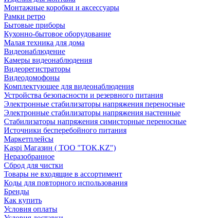
Монтажные коробки и аксессуары
Рамки ретро
Бытовые приборы
Кухонно-бытовое оборудование
Малая техника для дома
Видеонаблюдение
Камеры видеонаблюдения
Видеорегистраторы
Видеодомофоны
Комплектующее для видеонаблюдения
Устройства безопасности и резервного питания
Электронные стабилизаторы напряжения переносные
Электронные стабилизаторы напряжения настенные
Стабилизаторы напряжения симисторные переносные
Источники бесперебойного питания
Маркетплейсы
Kaspi Магазин ( ТОО "TOK.KZ")
Неразобранное
Сброд для чистки
Товары не входящие в ассортимент
Коды для повторного использования
Бренды
Как купить
Условия оплаты
Условия доставки