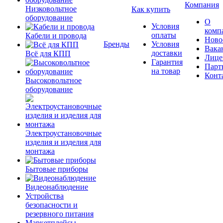
Компания
Низковольтное
Как купить
оборудование
О
Условия
комп
оплаты
Кабели и провода
Ново
Бренды
Условия
Вака
доставки
Всё для КПП
Лице
Гарантия
Парт
на товар
Конт
Высоковольтное
оборудование
Электроустановочные
изделия и изделия для
монтажа
Бытовые приборы
Видеонаблюдение
Устройства
безопасности и
резервного питания
Маркетплейсы