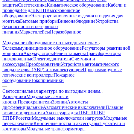
защиты
Светотехника
Климатическое оборудование
Кабели и
провода
Всё для КПП
Высоковольтное
оборудование
Электроустановочные изделия и изделия для
монтажа
Бытовые приборы
Видеонаблюдение
Устройства
безопасности и резервного
питания
Маркетплейсы
Неразобранное
—
Модульное оборудование по выгодным ценам.
Телекоммуникационное оборудование
Регуляторы реактивной
мощности
Аккумуляторы
Реле и таймеры
Трансформаторы
низковольтные
Электродвигатели
Счетчики и
аксессуары
Преобразователи
Устройства автоматического
ввода резерва (АВР) и комплектующие
Программируемые
логические контроллеры
Пожарное
оборудование
Токоприемники
—
Светосигнальная арматура по выгодным ценам.
Разрядники
Модульные лампы и
кнопки
Предохранители
Звонки
Автоматы
дифференциальные
Автоматические выключатели
Плавкие
вставки и держатели
Аксессуары для ПВР, ШПВР,
ППВР
Розетки
Модульные выключатели нагрузок
Модульные
переключатели
Кнопочные посты и аксессуары
Пускатели и
контакторы
Модульные трансформаторы