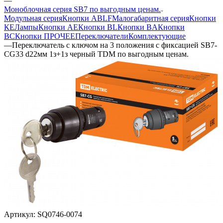
—
Моноблочная серия SB7 по выгодным ценам.
Модульная серия
Кнопки ABLF
Малогабаритная серия
Кнопки
КЕ
Лампы
Кнопки AE
Кнопки BL
Кнопки BA
Кнопки
BC
Кнопки ПРОЧЕЕ
Переключатели
Комплектующие
—
Переключатель с ключом на 3 положения с фиксацией SB7-
CG33 d22мм 1з+1з черный TDM по выгодным ценам.
Артикул:
SQ0746-0074