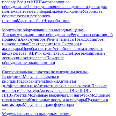
провода
Всё для КПП
Высоковольтное
оборудование
Электроустановочные изделия и изделия для
монтажа
Бытовые приборы
Видеонаблюдение
Устройства
безопасности и резервного
питания
Маркетплейсы
Неразобранное
—
Модульное оборудование по выгодным ценам.
Телекоммуникационное оборудование
Регуляторы реактивной
мощности
Аккумуляторы
Реле и таймеры
Трансформаторы
низковольтные
Электродвигатели
Счетчики и
аксессуары
Преобразователи
Устройства автоматического
ввода резерва (АВР) и комплектующие
Программируемые
логические контроллеры
Пожарное
оборудование
Токоприемники
—
Светосигнальная арматура по выгодным ценам.
Разрядники
Модульные лампы и
кнопки
Предохранители
Звонки
Автоматы
дифференциальные
Автоматические выключатели
Плавкие
вставки и держатели
Аксессуары для ПВР, ШПВР,
ППВР
Розетки
Модульные выключатели нагрузок
Модульные
переключатели
Кнопочные посты и аксессуары
Пускатели и
контакторы
Модульные трансформаторы
—
Модульная серия по выгодным ценам.