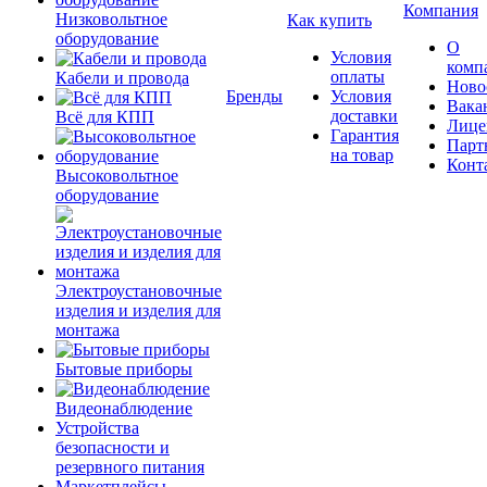
Компания
Низковольтное
Как купить
оборудование
О
Условия
комп
оплаты
Кабели и провода
Ново
Бренды
Условия
Вака
доставки
Всё для КПП
Лице
Гарантия
Парт
на товар
Конт
Высоковольтное
оборудование
Электроустановочные
изделия и изделия для
монтажа
Бытовые приборы
Видеонаблюдение
Устройства
безопасности и
резервного питания
Маркетплейсы