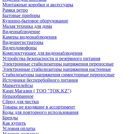
Монтажные коробки и аксессуары
Рамки ретро
Бытовые приборы
Кухонно-бытовое оборудование
Малая техника для дома
Видеонаблюдение
Камеры видеонаблюдения
Видеорегистраторы
Видеодомофоны
Комплектующее для видеонаблюдения
Устройства безопасности и резервного питания
Электронные стабилизаторы напряжения переносные
Электронные стабилизаторы напряжения настенные
Стабилизаторы напряжения симисторные переносные
Источники бесперебойного питания
Маркетплейсы
Kaspi Магазин ( ТОО "TOK.KZ")
Неразобранное
Сброд для чистки
Товары не входящие в ассортимент
Коды для повторного использования
Бренды
Как купить
Условия оплаты
Условия доставки