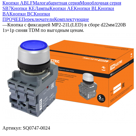
Кнопки ABLF
Малогабаритная серия
Моноблочная серия
SB7
Кнопки КЕ
Лампы
Кнопки AE
Кнопки BL
Кнопки
BA
Кнопки BC
Кнопки
ПРОЧЕЕ
Переключатели
Комплектующие
—
Кнопка с фиксацией MP2-21L(LED) в сборе d22мм/220В
1з+1р синяя TDM по выгодным ценам.
Артикул:
SQ0747-0024