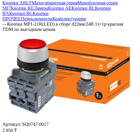
Кнопки ABLF
Малогабаритная серия
Моноблочная серия
SB7
Кнопки КЕ
Лампы
Кнопки AE
Кнопки BL
Кнопки
BA
Кнопки BC
Кнопки
ПРОЧЕЕ
Переключатели
Комплектующие
—
Кнопка MP1-21R(LED) в сборе d22мм/24В 1з+1р красная
TDM по выгодным ценам.
Артикул:
SQ0747-0017
2 950
₸