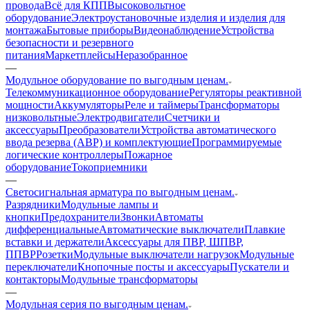
провода
Всё для КПП
Высоковольтное
оборудование
Электроустановочные изделия и изделия для
монтажа
Бытовые приборы
Видеонаблюдение
Устройства
безопасности и резервного
питания
Маркетплейсы
Неразобранное
—
Модульное оборудование по выгодным ценам.
Телекоммуникационное оборудование
Регуляторы реактивной
мощности
Аккумуляторы
Реле и таймеры
Трансформаторы
низковольтные
Электродвигатели
Счетчики и
аксессуары
Преобразователи
Устройства автоматического
ввода резерва (АВР) и комплектующие
Программируемые
логические контроллеры
Пожарное
оборудование
Токоприемники
—
Светосигнальная арматура по выгодным ценам.
Разрядники
Модульные лампы и
кнопки
Предохранители
Звонки
Автоматы
дифференциальные
Автоматические выключатели
Плавкие
вставки и держатели
Аксессуары для ПВР, ШПВР,
ППВР
Розетки
Модульные выключатели нагрузок
Модульные
переключатели
Кнопочные посты и аксессуары
Пускатели и
контакторы
Модульные трансформаторы
—
Модульная серия по выгодным ценам.