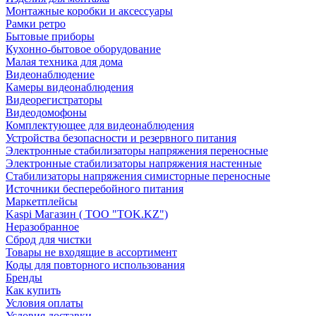
Монтажные коробки и аксессуары
Рамки ретро
Бытовые приборы
Кухонно-бытовое оборудование
Малая техника для дома
Видеонаблюдение
Камеры видеонаблюдения
Видеорегистраторы
Видеодомофоны
Комплектующее для видеонаблюдения
Устройства безопасности и резервного питания
Электронные стабилизаторы напряжения переносные
Электронные стабилизаторы напряжения настенные
Стабилизаторы напряжения симисторные переносные
Источники бесперебойного питания
Маркетплейсы
Kaspi Магазин ( ТОО "TOK.KZ")
Неразобранное
Сброд для чистки
Товары не входящие в ассортимент
Коды для повторного использования
Бренды
Как купить
Условия оплаты
Условия доставки