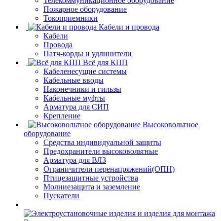
Телекоммуникационное оборудование
Пожарное оборудование
Токоприемники
Кабели и провода
Кабели
Провода
Патч-корды и удлинители
Всё для КПП
Кабеленесущие системы
Кабельные вводы
Наконечники и гильзы
Кабельные муфты
Арматура для СИП
Крепление
Высоковольтное
оборудование
Средства индивидуальной защиты
Предохранители высоковольтные
Арматура для ВЛЗ
Ограничители перенапряжений(ОПН)
Птицезащитные устройства
Молниезащита и заземление
Пускатели