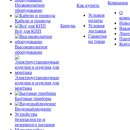
Компания
Низковольтное
Как купить
оборудование
О
Условия
комп
оплаты
Кабели и провода
Ново
Бренды
Условия
Вака
доставки
Всё для КПП
Лице
Гарантия
Парт
на товар
Конт
Высоковольтное
оборудование
Электроустановочные
изделия и изделия для
монтажа
Бытовые приборы
Видеонаблюдение
Устройства
безопасности и
резервного питания
Маркетплейсы