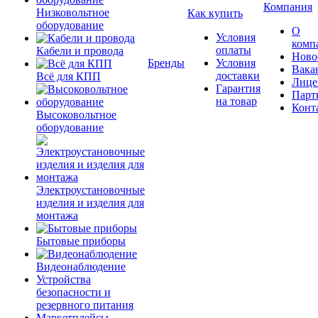
Компания
Низковольтное
Как купить
оборудование
О
Условия
комп
оплаты
Кабели и провода
Ново
Бренды
Условия
Вака
доставки
Всё для КПП
Лице
Гарантия
Парт
на товар
Конт
Высоковольтное
оборудование
Электроустановочные
изделия и изделия для
монтажа
Бытовые приборы
Видеонаблюдение
Устройства
безопасности и
резервного питания
Маркетплейсы