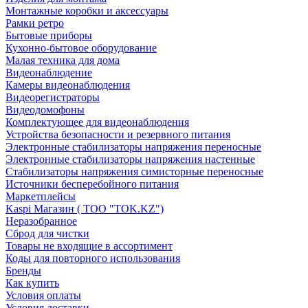
Монтажные коробки и аксессуары
Рамки ретро
Бытовые приборы
Кухонно-бытовое оборудование
Малая техника для дома
Видеонаблюдение
Камеры видеонаблюдения
Видеорегистраторы
Видеодомофоны
Комплектующее для видеонаблюдения
Устройства безопасности и резервного питания
Электронные стабилизаторы напряжения переносные
Электронные стабилизаторы напряжения настенные
Стабилизаторы напряжения симисторные переносные
Источники бесперебойного питания
Маркетплейсы
Kaspi Магазин ( ТОО "TOK.KZ")
Неразобранное
Сброд для чистки
Товары не входящие в ассортимент
Коды для повторного использования
Бренды
Как купить
Условия оплаты
Условия доставки