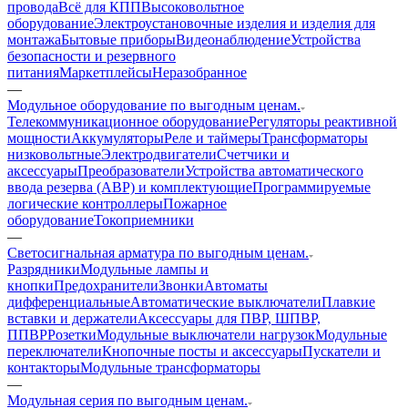
провода
Всё для КПП
Высоковольтное
оборудование
Электроустановочные изделия и изделия для
монтажа
Бытовые приборы
Видеонаблюдение
Устройства
безопасности и резервного
питания
Маркетплейсы
Неразобранное
—
Модульное оборудование по выгодным ценам.
Телекоммуникационное оборудование
Регуляторы реактивной
мощности
Аккумуляторы
Реле и таймеры
Трансформаторы
низковольтные
Электродвигатели
Счетчики и
аксессуары
Преобразователи
Устройства автоматического
ввода резерва (АВР) и комплектующие
Программируемые
логические контроллеры
Пожарное
оборудование
Токоприемники
—
Светосигнальная арматура по выгодным ценам.
Разрядники
Модульные лампы и
кнопки
Предохранители
Звонки
Автоматы
дифференциальные
Автоматические выключатели
Плавкие
вставки и держатели
Аксессуары для ПВР, ШПВР,
ППВР
Розетки
Модульные выключатели нагрузок
Модульные
переключатели
Кнопочные посты и аксессуары
Пускатели и
контакторы
Модульные трансформаторы
—
Модульная серия по выгодным ценам.