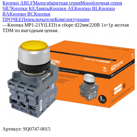
Кнопки ABLF
Малогабаритная серия
Моноблочная серия
SB7
Кнопки КЕ
Лампы
Кнопки AE
Кнопки BL
Кнопки
BA
Кнопки BC
Кнопки
ПРОЧЕЕ
Переключатели
Комплектующие
—
Кнопка MP1-21Y(LED) в сборе d22мм/220В 1з+1р желтая
TDM по выгодным ценам.
Артикул:
SQ0747-0015