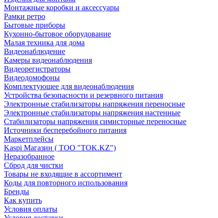
Монтажные коробки и аксессуары
Рамки ретро
Бытовые приборы
Кухонно-бытовое оборудование
Малая техника для дома
Видеонаблюдение
Камеры видеонаблюдения
Видеорегистраторы
Видеодомофоны
Комплектующее для видеонаблюдения
Устройства безопасности и резервного питания
Электронные стабилизаторы напряжения переносные
Электронные стабилизаторы напряжения настенные
Стабилизаторы напряжения симисторные переносные
Источники бесперебойного питания
Маркетплейсы
Kaspi Магазин ( ТОО "TOK.KZ")
Неразобранное
Сброд для чистки
Товары не входящие в ассортимент
Коды для повторного использования
Бренды
Как купить
Условия оплаты
Условия доставки