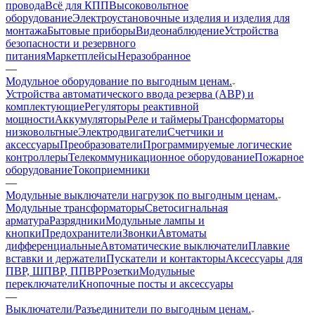
провода
Всё для КПП
Высоковольтное
оборудование
Электроустановочные изделия и изделия для
монтажа
Бытовые приборы
Видеонаблюдение
Устройства
безопасности и резервного
питания
Маркетплейсы
Неразобранное
—
Модульное оборудование по выгодным ценам.
Устройства автоматического ввода резерва (АВР) и
комплектующие
Регуляторы реактивной
мощности
Аккумуляторы
Реле и таймеры
Трансформаторы
низковольтные
Электродвигатели
Счетчики и
аксессуары
Преобразователи
Программируемые логические
контроллеры
Телекоммуникационное оборудование
Пожарное
оборудование
Токоприемники
—
Модульные выключатели нагрузок по выгодным ценам.
Модульные трансформаторы
Светосигнальная
арматура
Разрядники
Модульные лампы и
кнопки
Предохранители
Звонки
Автоматы
дифференциальные
Автоматические выключатели
Плавкие
вставки и держатели
Пускатели и контакторы
Аксессуары для
ПВР, ШПВР, ППВР
Розетки
Модульные
переключатели
Кнопочные посты и аксессуары
—
Выключатели/Разъединители по выгодным ценам.