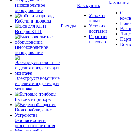
Компания
Низковольтное
Как купить
оборудование
О
Условия
комп
оплаты
Кабели и провода
Ново
Бренды
Условия
Вака
доставки
Всё для КПП
Лице
Гарантия
Парт
на товар
Конт
Высоковольтное
оборудование
Электроустановочные
изделия и изделия для
монтажа
Бытовые приборы
Видеонаблюдение
Устройства
безопасности и
резервного питания
Маркетплейсы