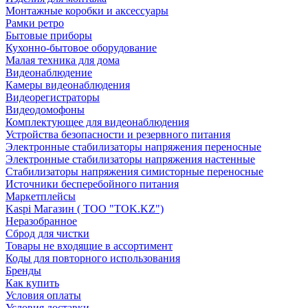
Монтажные коробки и аксессуары
Рамки ретро
Бытовые приборы
Кухонно-бытовое оборудование
Малая техника для дома
Видеонаблюдение
Камеры видеонаблюдения
Видеорегистраторы
Видеодомофоны
Комплектующее для видеонаблюдения
Устройства безопасности и резервного питания
Электронные стабилизаторы напряжения переносные
Электронные стабилизаторы напряжения настенные
Стабилизаторы напряжения симисторные переносные
Источники бесперебойного питания
Маркетплейсы
Kaspi Магазин ( ТОО "TOK.KZ")
Неразобранное
Сброд для чистки
Товары не входящие в ассортимент
Коды для повторного использования
Бренды
Как купить
Условия оплаты
Условия доставки