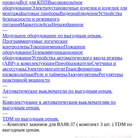
провода
Всё для КПП
Высоковольтное
оборудование
Электроустановочные изделия и изделия для
монтажа
Бытовые приборы
Видеонаблюдение
Устройства
безопасности и резервного
питания
Маркетплейсы
Неразобранное
—
Модульное оборудование по выгодным ценам.
Программируемые логические
контроллеры
Токоприемники
Пожарное
оборудование
Телекоммуникационное
оборудование
Устройства автоматического ввода резерва
(АВР) и комплектующие
Преобразователи
Счетчики и
аксессуары
Электродвигатели
Трансформаторы
низковольтные
Реле и таймеры
Аккумуляторы
Регуляторы
реактивной мощности
—
Автоматические выключатели по выгодным ценам.
—
Комплектующие к автоматическим выключателям по
выгодным ценам.
—
TDM по выгодным ценам.
—
Комплект зажимов для ВА88-37 ( комплект 3 шт. ) TDM по
выгодным ценам.