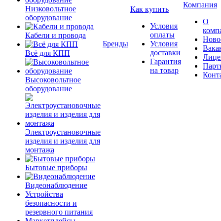
Компания
Низковольтное
Как купить
оборудование
О
Условия
комп
оплаты
Кабели и провода
Ново
Бренды
Условия
Вака
доставки
Всё для КПП
Лице
Гарантия
Парт
на товар
Конт
Высоковольтное
оборудование
Электроустановочные
изделия и изделия для
монтажа
Бытовые приборы
Видеонаблюдение
Устройства
безопасности и
резервного питания
Маркетплейсы