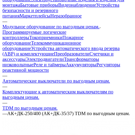
монтажа
Бытовые приборы
Видеонаблюдение
Устройства
безопасности и резервного
питания
Маркетплейсы
Неразобранное
—
Модульное оборудование по выгодным ценам.
Программируемые логические
контроллеры
Токоприемники
Пожарное
оборудование
Телекоммуникационное
оборудование
Устройства автоматического ввода резерва
(АВР) и комплектующие
Преобразователи
Счетчики и
аксессуары
Электродвигатели
Трансформаторы
низковольтные
Реле и таймеры
Аккумуляторы
Регуляторы
реактивной мощности
—
Автоматические выключатели по выгодным ценам.
—
Комплектующие к автоматическим выключателям по
выгодным ценам.
—
TDM по выгодным ценам.
—
АК+ДК-250/400 (АК+ДК-35/37) TDM по выгодным ценам.