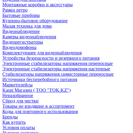
Монтажные коробки и аксессуары
Рамки ретро
Бытовые приборы
Кухонно-бытовое оборудование
Малая техника для дома
Видеонаблюдение
Камеры видеонаблюдения
Видеорегистраторы
Видеодомофоны
Комплектующее для видеонаблюдения
Устройства безопасности и резервного питания
Электронные стабилизаторы напряжения переносные
Электронные стабилизаторы напряжения настенные
Стабилизаторы напряжения симисторные переносные
Источники бесперебойного питания
Маркетплейсы
Kaspi Магазин ( ТОО "TOK.KZ")
Неразобранное
Сброд для чистки
Товары не входящие в ассортимент
Коды для повторного использования
Бренды
Как купить
Условия оплаты
Условия доставки