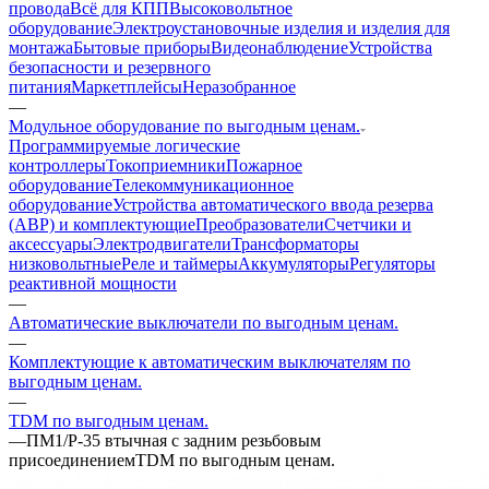
провода
Всё для КПП
Высоковольтное
оборудование
Электроустановочные изделия и изделия для
монтажа
Бытовые приборы
Видеонаблюдение
Устройства
безопасности и резервного
питания
Маркетплейсы
Неразобранное
—
Модульное оборудование по выгодным ценам.
Программируемые логические
контроллеры
Токоприемники
Пожарное
оборудование
Телекоммуникационное
оборудование
Устройства автоматического ввода резерва
(АВР) и комплектующие
Преобразователи
Счетчики и
аксессуары
Электродвигатели
Трансформаторы
низковольтные
Реле и таймеры
Аккумуляторы
Регуляторы
реактивной мощности
—
Автоматические выключатели по выгодным ценам.
—
Комплектующие к автоматическим выключателям по
выгодным ценам.
—
TDM по выгодным ценам.
—
ПМ1/Р-35 втычная с задним резьбовым
присоединениемTDM по выгодным ценам.