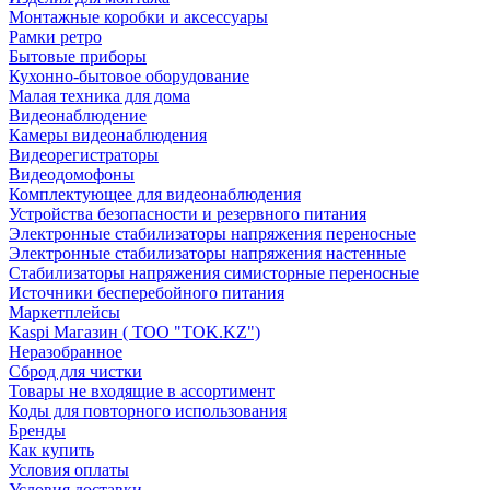
Монтажные коробки и аксессуары
Рамки ретро
Бытовые приборы
Кухонно-бытовое оборудование
Малая техника для дома
Видеонаблюдение
Камеры видеонаблюдения
Видеорегистраторы
Видеодомофоны
Комплектующее для видеонаблюдения
Устройства безопасности и резервного питания
Электронные стабилизаторы напряжения переносные
Электронные стабилизаторы напряжения настенные
Стабилизаторы напряжения симисторные переносные
Источники бесперебойного питания
Маркетплейсы
Kaspi Магазин ( ТОО "TOK.KZ")
Неразобранное
Сброд для чистки
Товары не входящие в ассортимент
Коды для повторного использования
Бренды
Как купить
Условия оплаты
Условия доставки