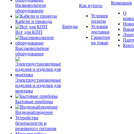
Компания
Низковольтное
Как купить
оборудование
О
Условия
комп
оплаты
Кабели и провода
Ново
Бренды
Условия
Вака
доставки
Всё для КПП
Лице
Гарантия
Парт
на товар
Конт
Высоковольтное
оборудование
Электроустановочные
изделия и изделия для
монтажа
Бытовые приборы
Видеонаблюдение
Устройства
безопасности и
резервного питания
Маркетплейсы