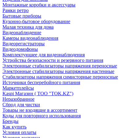
Монтажные коробки и аксессуары
Рамки ретро
Бытовые приборы
Кухонно-бытовое оборудование
Малая техника для дома
Видеонаблюдение
Камеры видеонаблюдения
Видеорегистраторы
Видеодомофоны
Комплектующее для видеонаблюдения
Устройства безопасности и резервного питания
Электронные стабилизаторы напряжения переносные
Электронные стабилизаторы напряжения настенные
Стабилизаторы напряжения симисторные переносные
Источники бесперебойного питания
Маркетплейсы
Kaspi Магазин ( ТОО "TOK.KZ")
Неразобранное
Сброд для чистки
Товары не входящие в ассортимент
Коды для повторного использования
Бренды
Как купить
Условия оплаты
Условия доставки