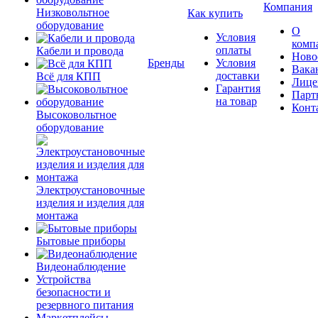
Компания
Низковольтное
Как купить
оборудование
О
Условия
комп
оплаты
Кабели и провода
Ново
Бренды
Условия
Вака
доставки
Всё для КПП
Лице
Гарантия
Парт
на товар
Конт
Высоковольтное
оборудование
Электроустановочные
изделия и изделия для
монтажа
Бытовые приборы
Видеонаблюдение
Устройства
безопасности и
резервного питания
Маркетплейсы