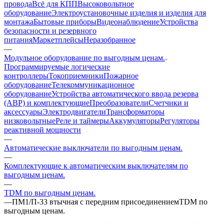
провода
Всё для КПП
Высоковольтное
оборудование
Электроустановочные изделия и изделия для
монтажа
Бытовые приборы
Видеонаблюдение
Устройства
безопасности и резервного
питания
Маркетплейсы
Неразобранное
—
Модульное оборудование по выгодным ценам.
Программируемые логические
контроллеры
Токоприемники
Пожарное
оборудование
Телекоммуникационное
оборудование
Устройства автоматического ввода резерва
(АВР) и комплектующие
Преобразователи
Счетчики и
аксессуары
Электродвигатели
Трансформаторы
низковольтные
Реле и таймеры
Аккумуляторы
Регуляторы
реактивной мощности
—
Автоматические выключатели по выгодным ценам.
—
Комплектующие к автоматическим выключателям по
выгодным ценам.
—
TDM по выгодным ценам.
—
ПМ1/П-33 втычная с передним присоединениемTDM по
выгодным ценам.