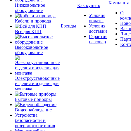
Компания
Низковольтное
Как купить
оборудование
О
Условия
комп
оплаты
Кабели и провода
Ново
Бренды
Условия
Вака
доставки
Всё для КПП
Лице
Гарантия
Парт
на товар
Конт
Высоковольтное
оборудование
Электроустановочные
изделия и изделия для
монтажа
Бытовые приборы
Видеонаблюдение
Устройства
безопасности и
резервного питания
Маркетплейсы