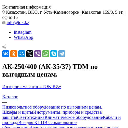
Контактная информация
Казахстан, ВКО, г. Усть-Каменогорск, Казахстан 159/3, 5 эт.,
офис 15
info@tok.kz
Instagram
WhatsApp
АК-250/400 (АК-35/37) TDM по
выгодным ценам.
Интернет-магазин «TOK.KZ»
—
Каталог
—
Низковольтное оборудование по выгодным ценам.
Шкафы и щиты
Инструменты, приборы и средства
защиты
Светотехника
Климатическое оборудование
Кабели и
провода
Всё для КПП
Высоковольтное
оборудование
Электроустановочные изделия и изделия для