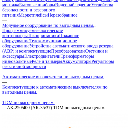
монтажа
Бытовые приборы
Видеонаблюдение
Устройства
безопасности и резервного
питания
Маркетплейсы
Неразобранное
—
Модульное оборудование по выгодным ценам.
Программируемые логические
контроллеры
Токоприемники
Пожарное
оборудование
Телекоммуникационное
оборудование
Устройства автоматического ввода резерва
(АВР) и комплектующие
Преобразователи
Счетчики и
аксессуары
Электродвигатели
Трансформаторы
низковольтные
Реле и таймеры
Аккумуляторы
Регуляторы
реактивной мощности
—
Автоматические выключатели по выгодным ценам.
—
Комплектующие к автоматическим выключателям по
выгодным ценам.
—
TDM по выгодным ценам.
—
АК-250/400 (АК-35/37) TDM по выгодным ценам.