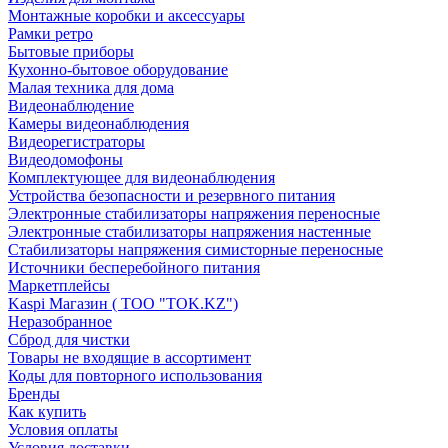
Монтажные коробки и аксессуары
Рамки ретро
Бытовые приборы
Кухонно-бытовое оборудование
Малая техника для дома
Видеонаблюдение
Камеры видеонаблюдения
Видеорегистраторы
Видеодомофоны
Комплектующее для видеонаблюдения
Устройства безопасности и резервного питания
Электронные стабилизаторы напряжения переносные
Электронные стабилизаторы напряжения настенные
Стабилизаторы напряжения симисторные переносные
Источники бесперебойного питания
Маркетплейсы
Kaspi Магазин ( ТОО "TOK.KZ")
Неразобранное
Сброд для чистки
Товары не входящие в ассортимент
Коды для повторного использования
Бренды
Как купить
Условия оплаты
Условия доставки