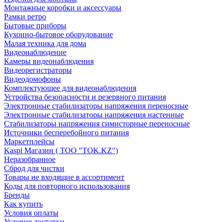
Монтажные коробки и аксессуары
Рамки ретро
Бытовые приборы
Кухонно-бытовое оборудование
Малая техника для дома
Видеонаблюдение
Камеры видеонаблюдения
Видеорегистраторы
Видеодомофоны
Комплектующее для видеонаблюдения
Устройства безопасности и резервного питания
Электронные стабилизаторы напряжения переносные
Электронные стабилизаторы напряжения настенные
Стабилизаторы напряжения симисторные переносные
Источники бесперебойного питания
Маркетплейсы
Kaspi Магазин ( ТОО "TOK.KZ")
Неразобранное
Сброд для чистки
Товары не входящие в ассортимент
Коды для повторного использования
Бренды
Как купить
Условия оплаты
Условия доставки