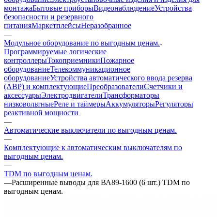
монтажа
Бытовые приборы
Видеонаблюдение
Устройства
безопасности и резервного
питания
Маркетплейсы
Неразобранное
—
Модульное оборудование по выгодным ценам.
Программируемые логические
контроллеры
Токоприемники
Пожарное
оборудование
Телекоммуникационное
оборудование
Устройства автоматического ввода резерва
(АВР) и комплектующие
Преобразователи
Счетчики и
аксессуары
Электродвигатели
Трансформаторы
низковольтные
Реле и таймеры
Аккумуляторы
Регуляторы
реактивной мощности
—
Автоматические выключатели по выгодным ценам.
—
Комплектующие к автоматическим выключателям по
выгодным ценам.
—
TDM по выгодным ценам.
—
Расширенные выводы для ВА89-1600 (6 шт.) TDM по
выгодным ценам.