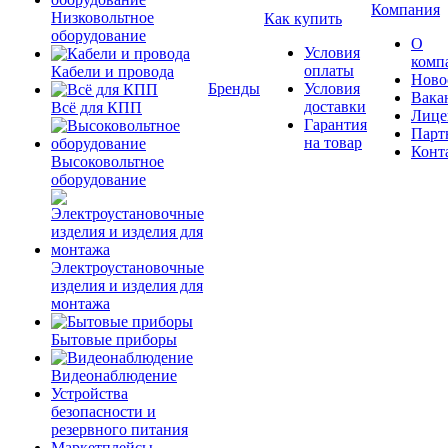
Компания
Низковольтное
Как купить
оборудование
О
Условия
комп
оплаты
Кабели и провода
Ново
Бренды
Условия
Вака
доставки
Всё для КПП
Лице
Гарантия
Парт
на товар
Конт
Высоковольтное
оборудование
Электроустановочные
изделия и изделия для
монтажа
Бытовые приборы
Видеонаблюдение
Устройства
безопасности и
резервного питания
Маркетплейсы