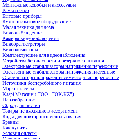
Монтажные коробки и аксессуары
Рамки ретро
Бытовые приборы
Кухонно-бытовое оборудование
Малая техника для дома
Видеонаблюдение
Камеры видеонаблюдения
Видеорегистраторы
Видеодомофоны
Комплектующее для видеонаблюдения
Устройства безопасности и резервного питания
Электронные стабилизаторы напряжения переносные
Электронные стабилизаторы напряжения настенные
Стабилизаторы напряжения симисторные переносные
Источники бесперебойного питания
Маркетплейсы
Kaspi Магазин ( ТОО "TOK.KZ")
Неразобранное
Сброд для чистки
Товары не входящие в ассортимент
Коды для повторного использования
Бренды
Как купить
Условия оплаты
Условия доставки