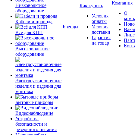
Компания
Низковольтное
Как купить
оборудование
О
Условия
комп
оплаты
Кабели и провода
Ново
Бренды
Условия
Вака
доставки
Всё для КПП
Лице
Гарантия
Парт
на товар
Конт
Высоковольтное
оборудование
Электроустановочные
изделия и изделия для
монтажа
Бытовые приборы
Видеонаблюдение
Устройства
безопасности и
резервного питания
Маркетплейсы