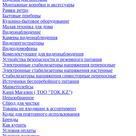
Монтажные коробки и аксессуары
Рамки ретро
Бытовые приборы
Кухонно-бытовое оборудование
Малая техника для дома
Видеонаблюдение
Камеры видеонаблюдения
Видеорегистраторы
Видеодомофоны
Комплектующее для видеонаблюдения
Устройства безопасности и резервного питания
Электронные стабилизаторы напряжения переносные
Электронные стабилизаторы напряжения настенные
Стабилизаторы напряжения симисторные переносные
Источники бесперебойного питания
Маркетплейсы
Kaspi Магазин ( ТОО "TOK.KZ")
Неразобранное
Сброд для чистки
Товары не входящие в ассортимент
Коды для повторного использования
Бренды
Как купить
Условия оплаты
Условия доставки