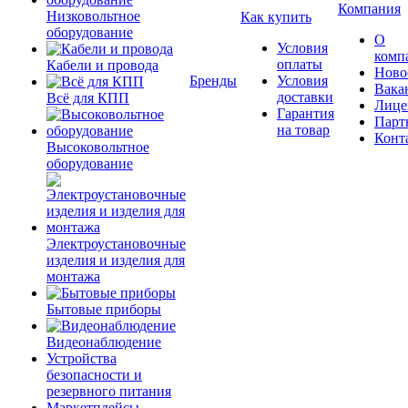
Компания
Низковольтное
Как купить
оборудование
О
Условия
комп
оплаты
Кабели и провода
Ново
Бренды
Условия
Вака
доставки
Всё для КПП
Лице
Гарантия
Парт
на товар
Конт
Высоковольтное
оборудование
Электроустановочные
изделия и изделия для
монтажа
Бытовые приборы
Видеонаблюдение
Устройства
безопасности и
резервного питания
Маркетплейсы