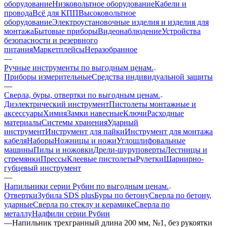
оборудование
Низковольтное оборудование
Кабели и
провода
Всё для КПП
Высоковольтное
оборудование
Электроустановочные изделия и изделия для
монтажа
Бытовые приборы
Видеонаблюдение
Устройства
безопасности и резервного
питания
Маркетплейсы
Неразобранное
—
Ручные инструменты по выгодным ценам.
Приборы измерительные
Средства индивидуальной защиты
—
Сверла, буры, отвертки по выгодным ценам.
Диэлектрический инструмент
Пистолеты монтажные и
аксессуары
Химия
Замки навесные
Ключи
Расходные
материалы
Системы хранения
Ударный
инструмент
Инструмент для пайки
Инструмент для монтажа
кабеля
Наборы
Ножницы и ножи
Углошлифовальные
машины
Пилы и ножовки
Дрели-шуруповерты
Лестницы и
стремянки
Прессы
Клеевые пистолеты
Рулетки
Шарнирно-
губцевый инструмент
—
Напильники серии Рубин по выгодным ценам.
Отвертки
Зубила SDS plus
Буры по бетону
Сверла по бетону,
ударные
Сверла по стеклу и керамике
Сверла по
металлу
Надфили серии Рубин
—
Напильник трехгранный длина 200 мм, №1, без рукоятки