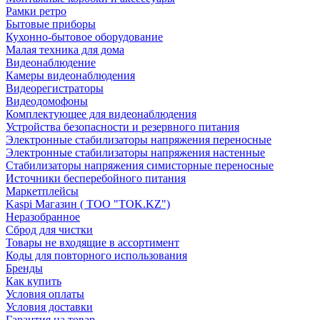
Рамки ретро
Бытовые приборы
Кухонно-бытовое оборудование
Малая техника для дома
Видеонаблюдение
Камеры видеонаблюдения
Видеорегистраторы
Видеодомофоны
Комплектующее для видеонаблюдения
Устройства безопасности и резервного питания
Электронные стабилизаторы напряжения переносные
Электронные стабилизаторы напряжения настенные
Стабилизаторы напряжения симисторные переносные
Источники бесперебойного питания
Маркетплейсы
Kaspi Магазин ( ТОО "TOK.KZ")
Неразобранное
Сброд для чистки
Товары не входящие в ассортимент
Коды для повторного использования
Бренды
Как купить
Условия оплаты
Условия доставки
Гарантия на товар