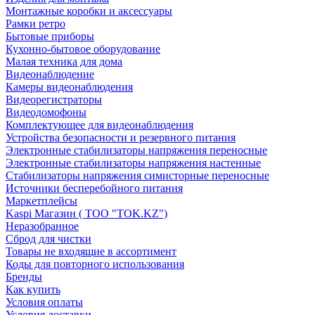
Монтажные коробки и аксессуары
Рамки ретро
Бытовые приборы
Кухонно-бытовое оборудование
Малая техника для дома
Видеонаблюдение
Камеры видеонаблюдения
Видеорегистраторы
Видеодомофоны
Комплектующее для видеонаблюдения
Устройства безопасности и резервного питания
Электронные стабилизаторы напряжения переносные
Электронные стабилизаторы напряжения настенные
Стабилизаторы напряжения симисторные переносные
Источники бесперебойного питания
Маркетплейсы
Kaspi Магазин ( ТОО "TOK.KZ")
Неразобранное
Сброд для чистки
Товары не входящие в ассортимент
Коды для повторного использования
Бренды
Как купить
Условия оплаты
Условия доставки