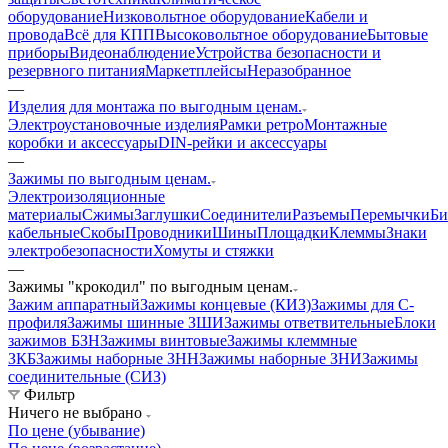
оборудование
Низковольтное оборудование
Кабели и
провода
Всё для КПП
Высоковольтное оборудование
Бытовые
приборы
Видеонаблюдение
Устройства безопасности и
резервного питания
Маркетплейсы
Неразобранное
—
Изделия для монтажа по выгодным ценам.
Электроустановочные изделия
Рамки ретро
Монтажные
коробки и аксессуары
DIN-рейки и аксессуары
—
Зажимы по выгодным ценам.
Электроизоляционные
материалы
Сжимы
Заглушки
Соединители
Разъемы
Перемычки
Би
кабельные
Скобы
Проводники
Шины
Площадки
Клеммы
Знаки
электробезопасности
Хомуты и стяжки
—
Зажимы "крокодил" по выгодным ценам.
Зажим аппаратный
Зажимы концевые (КИЗ)
Зажимы для С-
профиля
Зажимы шинные ЗШИ
Зажимы ответвительные
Блоки
зажимов БЗН
Зажимы винтовые
Зажимы клеммные
ЗКБ
Зажимы наборные ЗНН
Зажимы наборные ЗНИ
Зажимы
соединительные (СИЗ)
Фильтр
Ничего не выбрано
По цене (убывание)