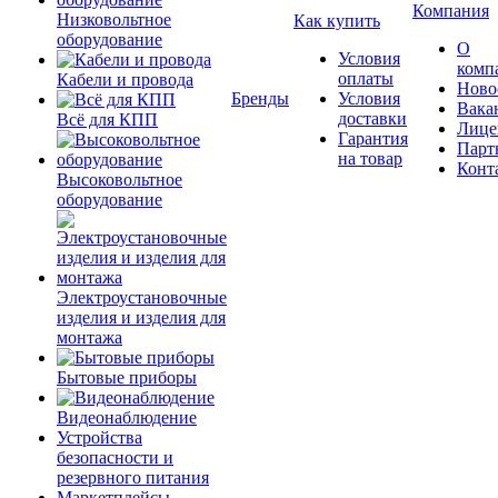
Компания
Низковольтное
Как купить
оборудование
О
Условия
комп
оплаты
Кабели и провода
Ново
Бренды
Условия
Вака
доставки
Всё для КПП
Лице
Гарантия
Парт
на товар
Конт
Высоковольтное
оборудование
Электроустановочные
изделия и изделия для
монтажа
Бытовые приборы
Видеонаблюдение
Устройства
безопасности и
резервного питания
Маркетплейсы