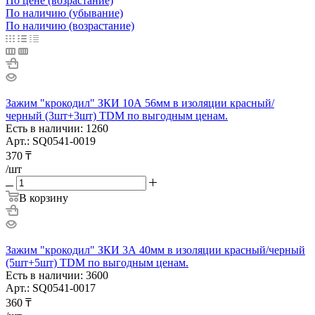
По цене (возрастание)
По наличию (убывание)
По наличию (возрастание)
Зажим "крокодил" ЗКИ 10А 56мм в изоляции красный/
черный (3шт+3шт) TDM по выгодным ценам.
Есть в наличии: 1260
Арт.: SQ0541-0019
370
₸
/шт
В корзину
Зажим "крокодил" ЗКИ 3А 40мм в изоляции красный/черный
(5шт+5шт) TDM по выгодным ценам.
Есть в наличии: 3600
Арт.: SQ0541-0017
360
₸