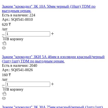
Зажим "крокодил" ЗК 10А 50мм черный (10шт) TDM по
выгодным ценам.
Есть в наличии: 224
Арт.: SQ0541-0010
620
₸
/шт
В корзину
Зажим "крокодил" ЗКИ 5А 46мм в изоляции красный/черный
(1шт+1шт) TDM по выгодным ценам.
Есть в наличии: 2040
Арт.: SQ0541-0026
160
₸
/шт
В корзину
Зажим "крокодил" ЗК 30А 75мм красный/черный (1шт+1шт)