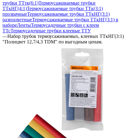
трубки ТТтк(6:1)
Термоусаживаемые трубки
ТТкНГ(4:1)
Термоусаживаемые трубки ТТк(3:1)
прозрачные
Термоусаживаемые трубки ТТкНГ(3:1)
разноцветные
Термоусаживаемые трубки ТТкНГ(3:1) в
наборе
Ленты
Термоусадочные трубки с клеем
ТТс
Термоусадочные трубки клеевые ТТУ
—
Набор трубок термоусаживаемых, клеевых ТТкНГ(3:1)
"Полицвет 12,7/4,3 TDM" по выгодным ценам.