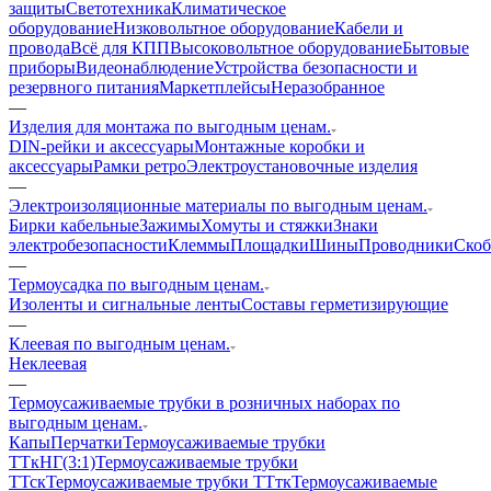
защиты
Светотехника
Климатическое
оборудование
Низковольтное оборудование
Кабели и
провода
Всё для КПП
Высоковольтное оборудование
Бытовые
приборы
Видеонаблюдение
Устройства безопасности и
резервного питания
Маркетплейсы
Неразобранное
—
Изделия для монтажа по выгодным ценам.
DIN-рейки и аксессуары
Монтажные коробки и
аксессуары
Рамки ретро
Электроустановочные изделия
—
Электроизоляционные материалы по выгодным ценам.
Бирки кабельные
Зажимы
Хомуты и стяжки
Знаки
электробезопасности
Клеммы
Площадки
Шины
Проводники
Ско
—
Термоусадка по выгодным ценам.
Изоленты и сигнальные ленты
Составы герметизирующие
—
Клеевая по выгодным ценам.
Неклеевая
—
Термоусаживаемые трубки в розничных наборах по
выгодным ценам.
Капы
Перчатки
Термоусаживаемые трубки
ТТкНГ(3:1)
Термоусаживаемые трубки
ТТск
Термоусаживаемые трубки ТТтк
Термоусаживаемые