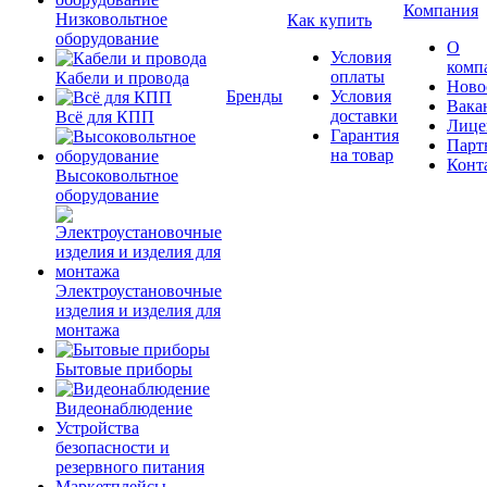
Компания
Низковольтное
Как купить
оборудование
О
Условия
комп
оплаты
Кабели и провода
Ново
Бренды
Условия
Вака
доставки
Всё для КПП
Лице
Гарантия
Парт
на товар
Конт
Высоковольтное
оборудование
Электроустановочные
изделия и изделия для
монтажа
Бытовые приборы
Видеонаблюдение
Устройства
безопасности и
резервного питания
Маркетплейсы