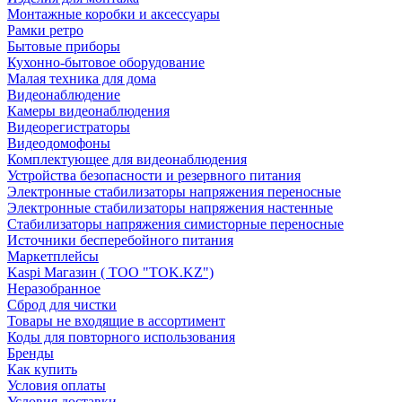
Монтажные коробки и аксессуары
Рамки ретро
Бытовые приборы
Кухонно-бытовое оборудование
Малая техника для дома
Видеонаблюдение
Камеры видеонаблюдения
Видеорегистраторы
Видеодомофоны
Комплектующее для видеонаблюдения
Устройства безопасности и резервного питания
Электронные стабилизаторы напряжения переносные
Электронные стабилизаторы напряжения настенные
Стабилизаторы напряжения симисторные переносные
Источники бесперебойного питания
Маркетплейсы
Kaspi Магазин ( ТОО "TOK.KZ")
Неразобранное
Сброд для чистки
Товары не входящие в ассортимент
Коды для повторного использования
Бренды
Как купить
Условия оплаты
Условия доставки