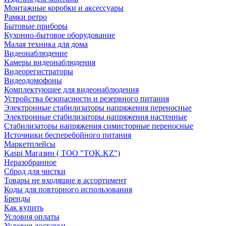
Монтажные коробки и аксессуары
Рамки ретро
Бытовые приборы
Кухонно-бытовое оборудование
Малая техника для дома
Видеонаблюдение
Камеры видеонаблюдения
Видеорегистраторы
Видеодомофоны
Комплектующее для видеонаблюдения
Устройства безопасности и резервного питания
Электронные стабилизаторы напряжения переносные
Электронные стабилизаторы напряжения настенные
Стабилизаторы напряжения симисторные переносные
Источники бесперебойного питания
Маркетплейсы
Kaspi Магазин ( ТОО "TOK.KZ")
Неразобранное
Сброд для чистки
Товары не входящие в ассортимент
Коды для повторного использования
Бренды
Как купить
Условия оплаты
Условия доставки