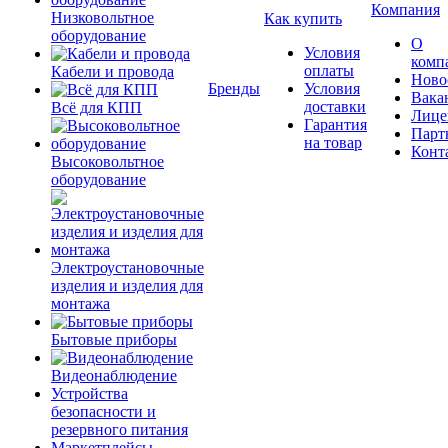
Компания
Низковольтное
Как купить
оборудование
О
Условия
комп
оплаты
Кабели и провода
Ново
Бренды
Условия
Вака
доставки
Всё для КПП
Лице
Гарантия
Парт
на товар
Конт
Высоковольтное
оборудование
Электроустановочные
изделия и изделия для
монтажа
Бытовые приборы
Видеонаблюдение
Устройства
безопасности и
резервного питания
Маркетплейсы