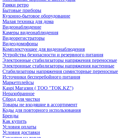
Рамки ретро
Бытовые приборы
Кухонно-бытовое оборудование
Малая техника для дома
Видеонаблюдение
Камеры видеонаблюдения
Видеорегистраторы
Видеодомофоны
Комплектующее для видеонаблюдения
Устройства безопасности и резервного питания
Электронные стабилизаторы напряжения переносные
Электронные стабилизаторы напряжения настенные
Стабилизаторы напряжения симисторные переносные
Источники бесперебойного питания
Маркетплейсы
Kaspi Магазин ( ТОО "TOK.KZ")
Неразобранное
Сброд для чистки
Товары не входящие в ассортимент
Коды для повторного использования
Бренды
Как купить
Условия оплаты
Условия доставки
Гарантия на товар