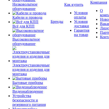
Компания
Низковольтное
Как купить
оборудование
О
Условия
комп
оплаты
Кабели и провода
Ново
Бренды
Условия
Вака
доставки
Всё для КПП
Лице
Гарантия
Парт
на товар
Конт
Высоковольтное
оборудование
Электроустановочные
изделия и изделия для
монтажа
Бытовые приборы
Видеонаблюдение
Устройства
безопасности и
резервного питания
Маркетплейсы