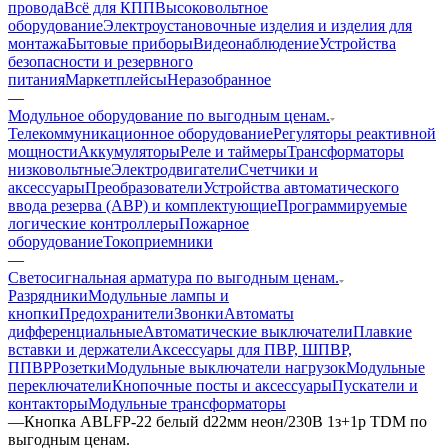
провода
Всё для КПП
Высоковольтное
оборудование
Электроустановочные изделия и изделия для
монтажа
Бытовые приборы
Видеонаблюдение
Устройства
безопасности и резервного
питания
Маркетплейсы
Неразобранное
—
Модульное оборудование по выгодным ценам.
Телекоммуникационное оборудование
Регуляторы реактивной
мощности
Аккумуляторы
Реле и таймеры
Трансформаторы
низковольтные
Электродвигатели
Счетчики и
аксессуары
Преобразователи
Устройства автоматического
ввода резерва (АВР) и комплектующие
Программируемые
логические контроллеры
Пожарное
оборудование
Токоприемники
—
Светосигнальная арматура по выгодным ценам.
Разрядники
Модульные лампы и
кнопки
Предохранители
Звонки
Автоматы
дифференциальные
Автоматические выключатели
Плавкие
вставки и держатели
Аксессуары для ПВР, ШПВР,
ППВР
Розетки
Модульные выключатели нагрузок
Модульные
переключатели
Кнопочные посты и аксессуары
Пускатели и
контакторы
Модульные трансформаторы
—
Кнопка ABLFP-22 белый d22мм неон/230В 1з+1р TDM по
выгодным ценам.