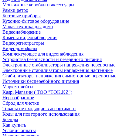
Монтажные коробки и аксессуары
Рамки ретро
Бытовые приборы
Кухонно-бытовое оборудование
Малая техника для дома
Видеонаблюдение
Камеры видеонаблюдения
Видеорегистраторы
Видеодомофоны
Комплектующее для видеонаблюдения
Устройства безопасности и резервного питания
Электронные стабилизаторы напряжения переносные
Электронные стабилизаторы напряжения настенные
Стабилизаторы напряжения симисторные переносные
Источники бесперебойного питания
Маркетплейсы
Kaspi Магазин ( ТОО "TOK.KZ")
Неразобранное
Сброд для чистки
Товары не входящие в ассортимент
Коды для повторного использования
Бренды
Как купить
Условия оплаты
Условия доставки