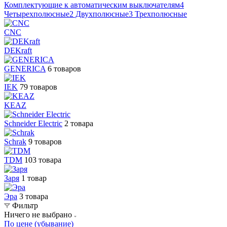
Комплектующие к автоматическим выключателям
4
Четырехполюсные
2 Двухполюсные
3 Трехполюсные
CNC
DEKraft
GENERICA
6 товаров
IEK
79 товаров
KEAZ
Schneider Electric
2 товара
Sсhrak
9 товаров
TDM
103 товара
Заря
1 товар
Эра
3 товара
Фильтр
Ничего не выбрано
По цене (убывание)