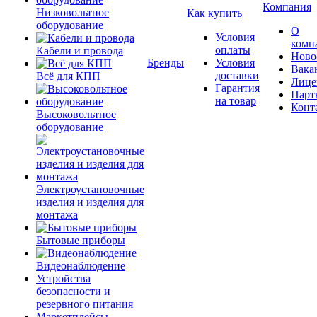
Компания
Низковольтное
Как купить
оборудование
О
Условия
комп
оплаты
Кабели и провода
Ново
Бренды
Условия
Вака
доставки
Всё для КПП
Лице
Гарантия
Парт
на товар
Конт
Высоковольтное
оборудование
Электроустановочные
изделия и изделия для
монтажа
Бытовые приборы
Видеонаблюдение
Устройства
безопасности и
резервного питания
Маркетплейсы