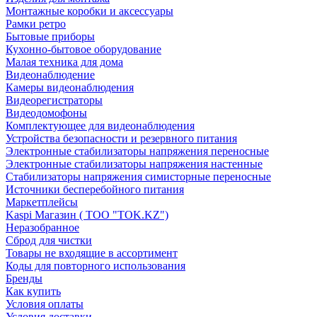
Монтажные коробки и аксессуары
Рамки ретро
Бытовые приборы
Кухонно-бытовое оборудование
Малая техника для дома
Видеонаблюдение
Камеры видеонаблюдения
Видеорегистраторы
Видеодомофоны
Комплектующее для видеонаблюдения
Устройства безопасности и резервного питания
Электронные стабилизаторы напряжения переносные
Электронные стабилизаторы напряжения настенные
Стабилизаторы напряжения симисторные переносные
Источники бесперебойного питания
Маркетплейсы
Kaspi Магазин ( ТОО "TOK.KZ")
Неразобранное
Сброд для чистки
Товары не входящие в ассортимент
Коды для повторного использования
Бренды
Как купить
Условия оплаты
Условия доставки