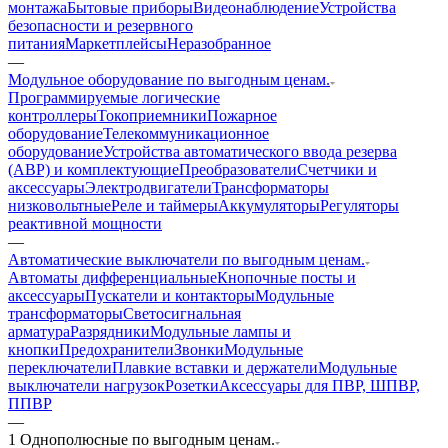
монтажа
Бытовые приборы
Видеонаблюдение
Устройства
безопасности и резервного
питания
Маркетплейсы
Неразобранное
—
Модульное оборудование по выгодным ценам.
Программируемые логические
контроллеры
Токоприемники
Пожарное
оборудование
Телекоммуникационное
оборудование
Устройства автоматического ввода резерва
(АВР) и комплектующие
Преобразователи
Счетчики и
аксессуары
Электродвигатели
Трансформаторы
низковольтные
Реле и таймеры
Аккумуляторы
Регуляторы
реактивной мощности
—
Автоматические выключатели по выгодным ценам.
Автоматы дифференциальные
Кнопочные посты и
аксессуары
Пускатели и контакторы
Модульные
трансформаторы
Светосигнальная
арматура
Разрядники
Модульные лампы и
кнопки
Предохранители
Звонки
Модульные
переключатели
Плавкие вставки и держатели
Модульные
выключатели нагрузок
Розетки
Аксессуары для ПВР, ШПВР,
ППВР
—
1 Однополюсные по выгодным ценам.