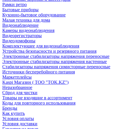
Рамки ретро
Бытовые приборы
Кухонно-бытовое оборудование
Малая техника для дома
Видеонаблюдение
Камеры видеонаблюдения
Видеорегистраторы
Видеодомофоны
Комплектующее для видеонаблюдения
Устройства безопасности и резервного питания
Электронные стабилизаторы напряжения переносные
Электронные стабилизаторы напряжения настенные
Стабилизаторы напряжения симисторные переносные
Источники бесперебойного питания
Маркетплейсы
Kaspi Магазин ( ТОО "TOK.KZ")
Неразобранное
Сброд для чистки
Товары не входящие в ассортимент
Коды для повторного использования
Бренды
Как купить
Условия оплаты
Условия доставки
Гарантия на товар